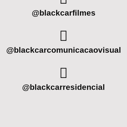
@blackcarfilmes
@blackcarcomunicacaovisual
@blackcarresidencial