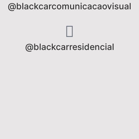
@blackcarcomunicacaovisual
@blackcarresidencial