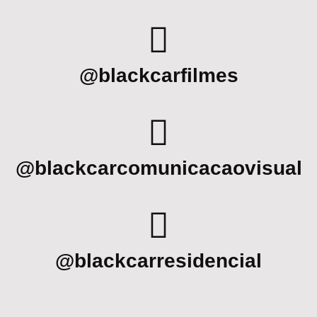
@blackcarfilmes
@blackcarcomunicacaovisual
@blackcarresidencial