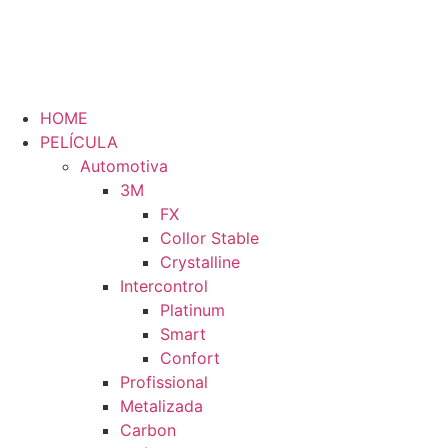
Ir
para
o
conteúdo
HOME
PELÍCULA
Automotiva
3M
FX
Collor Stable
Crystalline
Intercontrol
Platinum
Smart
Confort
Profissional
Metalizada
Carbon